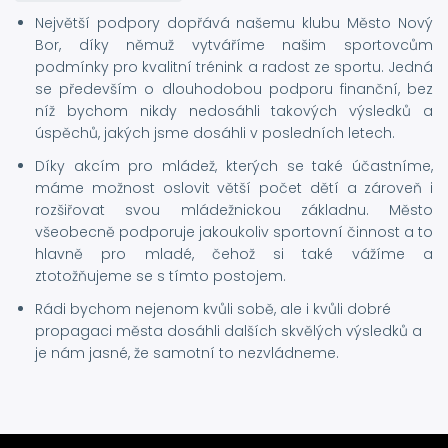
Největší podpory dopřává našemu klubu Město Nový
Bor, díky němuž vytváříme našim sportovcům
podmínky pro kvalitní trénink a radost ze sportu. Jedná
se především o dlouhodobou podporu finanční, bez
níž bychom nikdy nedosáhli takových výsledků a
úspěchů, jakých jsme dosáhli v posledních letech.
Díky akcím pro mládež, kterých se také účastníme,
máme možnost oslovit větší počet dětí a zároveň i
rozšiřovat svou mládežnickou základnu. Město
všeobecně podporuje jakoukoliv sportovní činnost a to
hlavně pro mladé, čehož si také vážíme a
ztotožňujeme se s tímto postojem.
Rádi bychom nejenom kvůli sobě, ale i kvůli dobré
propagaci města dosáhli dalších skvělých výsledků a
je nám jasné, že samotní to nezvládneme.